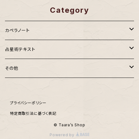
Category
カペラノート
ターニング・カペラノート
占星術テキスト
ポケットカペラ
ターラの占星術Ⅰ 基礎編
その他
PDF版2025年カペラノート
ターラの占星術Ⅱ ホロスコープ解読編
鑑定書
プライバシーポリシー
【PDF版】2025年 おひつじ座
ターラの占星術III 未来予測編
その他
特定商取引法に基づく表記
【PDF版】2025年 おうし座
ターラの占星術「I II III」テキスト3冊セット
© Taara’s Shop
Powered by