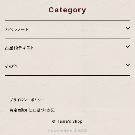
Category
カペラノート
ターニング・カペラノート
占星術テキスト
ポケットカペラ
ターラの占星術Ⅰ 基礎編
その他
PDF版2025年カペラノート
ターラの占星術Ⅱ ホロスコープ解読編
鑑定書
プライバシーポリシー
【PDF版】2025年 おひつじ座
ターラの占星術III 未来予測編
その他
特定商取引法に基づく表記
【PDF版】2025年 おうし座
ターラの占星術「I II III」テキスト3冊セット
© Taara’s Shop
Powered by